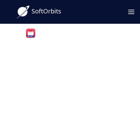
SoftOrbits
MSG to PST Converter Software
MSGをPSTに変換し、保存さ
れたOutlookメールを1つのア
ーカイブにまとめます
保存されたOutlook .msgファイルのフォルダ
をWindows上の1つの.pstアーカイブにマージ
します。Outlookは不要で、サインインするア
カウントも不要で、PC上でローカルに実行さ
れます。