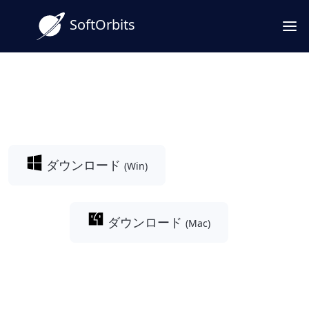
SoftOrbits
縦動画のURLから高音質MP4
をそのまま落とし込み。
ダウンロード
(Win)
ダウンロード
(Mac)