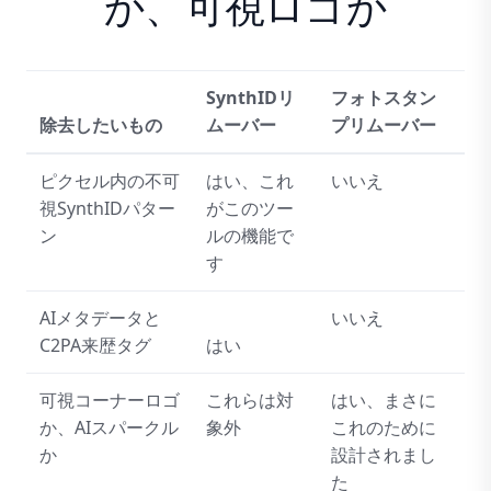
か、可視ロゴか
SynthIDリ
フォトスタン
除去したいもの
ムーバー
プリムーバー
ピクセル内の不可
はい、これ
いいえ
視SynthIDパター
がこのツー
ン
ルの機能で
す
AIメタデータと
いいえ
C2PA来歴タグ
はい
可視コーナーロゴ
これらは対
はい、まさに
か、AIスパークル
象外
これのために
か
設計されまし
た