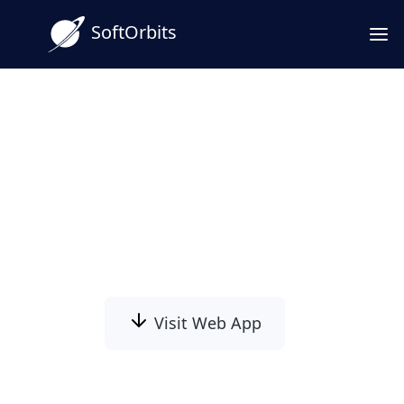
SoftOrbits
PNG JPG 変換を、ドラッグ＆
ドロップから一括まで
透過PNGを背景付きのJPGへまとめて変換。品
質スライダーと出力先を決めてから一括実行
し、Web掲載用の容量調整に使えます。
Visit Web App