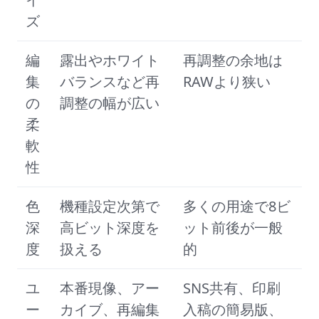
ズ
編
露出やホワイト
再調整の余地は
集
バランスなど再
RAWより狭い
の
調整の幅が広い
柔
軟
性
色
機種設定次第で
多くの用途で8ビ
深
高ビット深度を
ット前後が一般
度
扱える
的
ユ
本番現像、アー
SNS共有、印刷
ー
カイブ、再編集
入稿の簡易版、