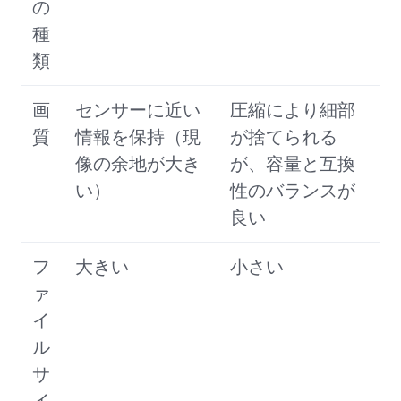
の
種
類
画
センサーに近い
圧縮により細部
質
情報を保持（現
が捨てられる
像の余地が大き
が、容量と互換
い）
性のバランスが
良い
フ
大きい
小さい
ァ
イ
ル
サ
イ