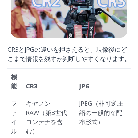
CR3とJPGの違いを押さえると、現像後にど
こまで情報を残すか判断しやすくなります。
機
能
CR3
JPG
フ
キヤノン
JPEG（非可逆圧
ァ
RAW（第3世代
縮の一般的な配
イ
コンテナを含
布形式）
ル
む）