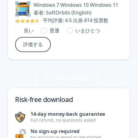
Windows 7
Windows 10
Windows 11
著者:
SoftOrbits
(
English
)
平均評価:
4.5
出身
814
投票数
良い
普通
いまひとつ
Visit Web App
Risk-free download
14-day money-back guarantee
Full refund, no questions asked
No sign-up required
No account or email to get started