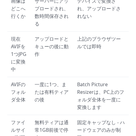
画像は
サーバーにアッ
デバイスで変換さ
どこへ
プロードされ、
れ、アップロードさ
行くか
数時間保存され
れない
る
現在
アップロードと
上記のブラウザツー
AVIFを
キューの後に動
ルでは即時
1つJPG
作
に変換
中
AVIFの
一度に1つ、ま
Batch Picture
フォル
たは有料ティア
Resizerは、PC上のフ
ダ全体
の後
ォルダ全体を一度に
変換します
ファイ
無料ティアは通
固定キャップなし - ハ
ルサイ
常1GB前後で停
ードウェアのみが制